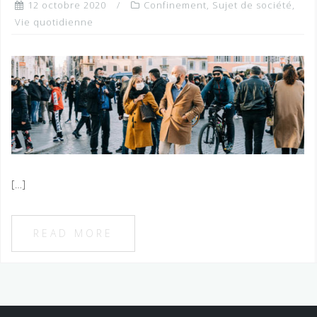
12 octobre 2020
Confinement
,
Sujet de société
,
Vie quotidienne
[…]
READ MORE