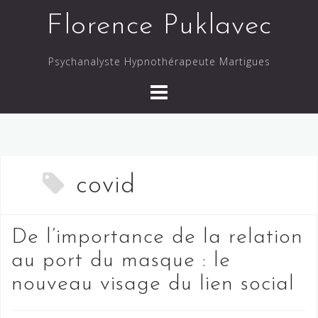
Skip
Florence Puklavec
to
content
Psychanalyste Hypnothérapeute Martigues
covid
De l’importance de la relation
au port du masque : le
nouveau visage du lien social