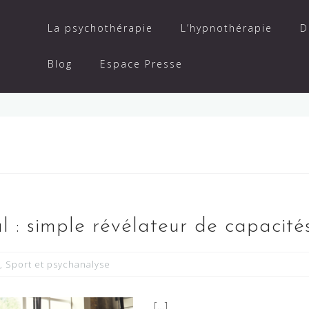
La psychothérapie
L’hypnothérapie
D
Blog
Espace Presse
 : simple révélateur de capacité
,
Sport et psychanalyse
[…]