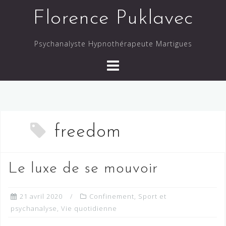
Skip
Florence Puklavec
to
content
Psychanalyste Hypnothérapeute Martigues
freedom
Le luxe de se mouvoir
21 avril 2020
Confinement
,
Sport et
psychanalyse
,
Vie quotidienne