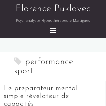
Skip
Florence Puklavec
to
content
Psychanalyste Hypnothérapeute Martigues
performance
sport
Le préparateur mental :
simple révélateur de
capacités