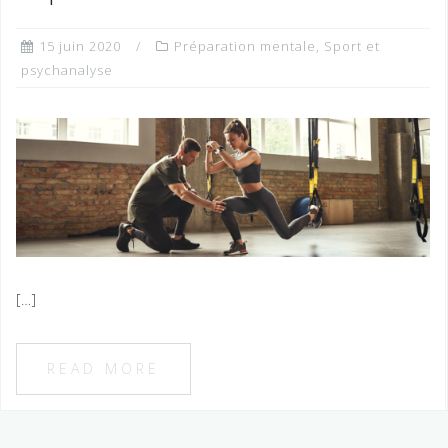
15 juin 2020
Préparation mentale
,
Sport et
psychanalyse
[…]
READ MORE