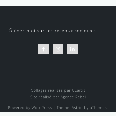
Suivez-moi sur les réseaux sociaux :
Facebook
Instagram
Linkedin
Collages réalisés par GLartis
Site réalisé par Agence Rebel
Powered by WordPress
|
Theme:
Astrid
by aThemes.