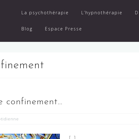
La psychothérapie
L’hypnothérapie
D
Blog
Espace Presse
nfinement
le confinement…
otidienne
[…]