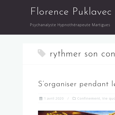
Skip
Florence Puklavec
to
content
Psychanalyste Hypnothérapeute Martigues
rythmer son co
S’organiser pendant 
1 avril 2020
Confinement
,
Vie qu